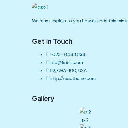
We must explain to you how all seds this mis
Get In Touch
+023- 0443 334
info@finbiz.com
112, CHA-100, USA
http://reactheme.com
Gallery
p 2