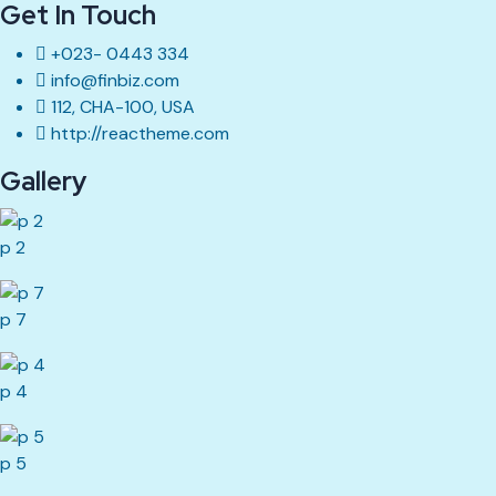
Get In Touch
+023- 0443 334
info@finbiz.com
112, CHA-100, USA
http://reactheme.com
Gallery
p 2
p 7
p 4
p 5