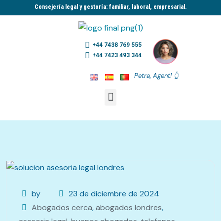
Consejería legal y gestoría: familiar, laboral, empresarial.​
+44 7438 769 555
+44 7423 493 344
Petra, Agent! 👆
by
23 de diciembre de 2024
Abogados cerca
,
abogados londres
,