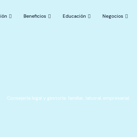
ión
Beneficios
Educación
Negocios
Consejería legal y gestoría: familiar, laboral, empresarial.​