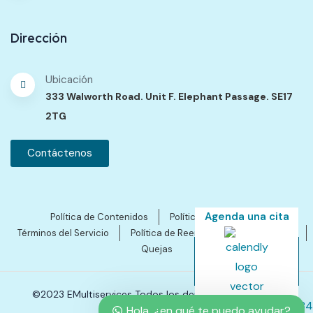
Dirección
Ubicación
333 Walworth Road. Unit F. Elephant Passage. SE17
2TG
Contáctenos
Agenda una cita
Política de Contenidos
Política de Privacidad
Términos del Servicio
Política de Reembolsos y Cancelación
Quejas
©2023 EMultiservices Todos los derechos reservados.
Hola, ¿en qué te puedo ayudar?
SEO by Ales Gutierres