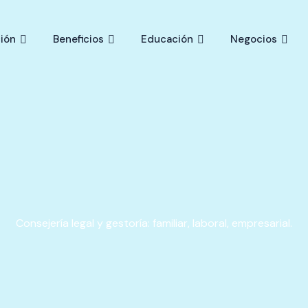
ión
Beneficios
Educación
Negocios
Consejería legal y gestoría: familiar, laboral, empresarial.​