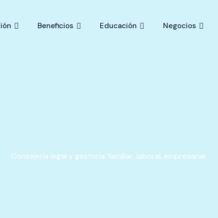
ión
Beneficios
Educación
Negocios
Consejería legal y gestoría: familiar, laboral, empresarial.​