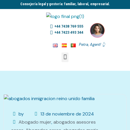
Consejería legal y gestoría: familiar, laboral, empresarial.​
+44 7438 769 555
+44 7423 493 344
Petra, Agent! 👆
by
13 de noviembre de 2024
Abogado mujer
,
abogados asesores