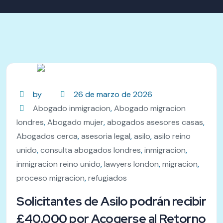
by
26 de marzo de 2026
Abogado inmigracion
,
Abogado migracion
londres
,
Abogado mujer
,
abogados asesores casas
,
Abogados cerca
,
asesoria legal
,
asilo
,
asilo reino
unido
,
consulta abogados londres
,
inmigracion
,
inmigracion reino unido
,
lawyers london
,
migracion
,
proceso migracion
,
refugiados
Solicitantes de Asilo podrán recibir
£40.000 por Acogerse al Retorno