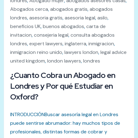
londres
,
Abogado mujer
,
abogados asesores casas
,
Abogados cerca
,
abogados gratis
,
abogados
londres
,
asesoria gratis
,
asesoria legal
,
asilo
,
beneficios UK
,
buenos abogados
,
carta de
invitacion
,
consejeria legal
,
consulta abogados
londres
,
expert lawyers
,
inglaterra
,
inmigracion
,
inmigracion reino unido
,
lawyers london
,
legal advice
united kingdom
,
london lawyers
,
londres
¿Cuanto Cobra un Abogado en
Londres y Por qué Estudiar en
Oxford?
INTRODUCCIÓNBuscar asesoría legal en Londres
puede sentirse abrumador: hay muchos tipos de
profesionales, distintas formas de cobrar y