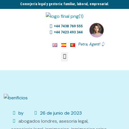
Consejería legal y gestoría: familiar, laboral, empresarial.​
+44 7438 769 555
+44 7423 493 344
Petra, Agent! 👆
by
26 de junio de 2023
abogados londres
,
asesoria legal
,