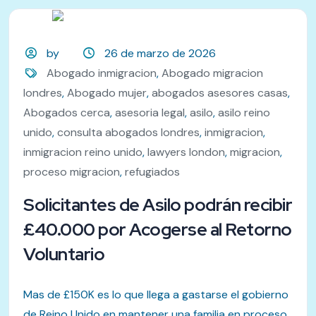
by
26 de marzo de 2026
Abogado inmigracion
,
Abogado migracion
londres
,
Abogado mujer
,
abogados asesores casas
,
Abogados cerca
,
asesoria legal
,
asilo
,
asilo reino
unido
,
consulta abogados londres
,
inmigracion
,
inmigracion reino unido
,
lawyers london
,
migracion
,
proceso migracion
,
refugiados
Solicitantes de Asilo podrán recibir
£40.000 por Acogerse al Retorno
Voluntario
Mas de £150K es lo que llega a gastarse el gobierno
de Reino Unido en mantener una familia en proceso