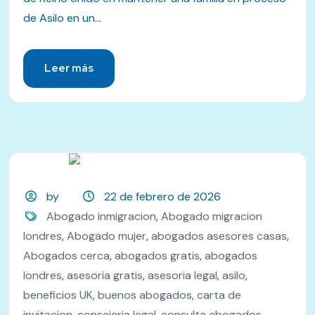
de Asilo en un...
Leer más
by
22 de febrero de 2026
Abogado inmigracion
,
Abogado migracion
londres
,
Abogado mujer
,
abogados asesores casas
,
Abogados cerca
,
abogados gratis
,
abogados
londres
,
asesoria gratis
,
asesoria legal
,
asilo
,
beneficios UK
,
buenos abogados
,
carta de
invitacion
,
consejeria legal
,
consulta abogados