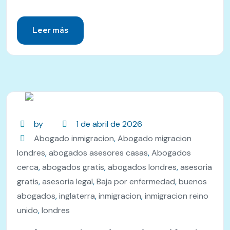
Leer más
by
1 de abril de 2026
Abogado inmigracion
,
Abogado migracion
londres
,
abogados asesores casas
,
Abogados
cerca
,
abogados gratis
,
abogados londres
,
asesoria
gratis
,
asesoria legal
,
Baja por enfermedad
,
buenos
abogados
,
inglaterra
,
inmigracion
,
inmigracion reino
unido
,
londres