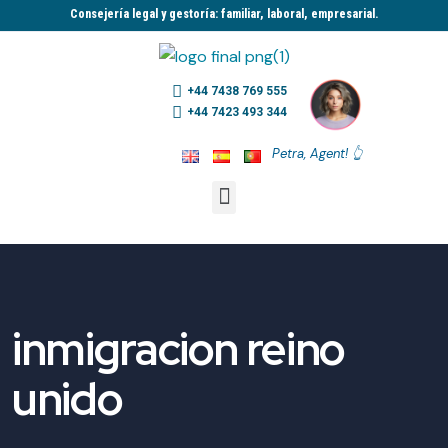
Consejería legal y gestoría: familiar, laboral, empresarial.​
+44 7438 769 555
+44 7423 493 344
Petra, Agent! 👆
inmigracion reino
unido