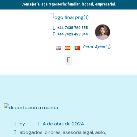
Consejería legal y gestoría: familiar, laboral, empresarial.​
+44 7438 769 555
+44 7423 493 344
Petra, Agent! 👆
by
4 de abril de 2024
abogados londres
,
asesoria legal
,
asilo
,