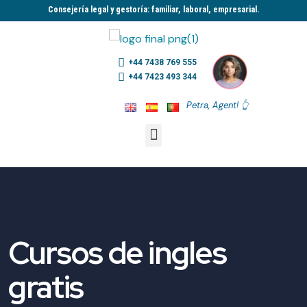
Consejería legal y gestoría: familiar, laboral, empresarial.​
+44 7438 769 555
+44 7423 493 344
Petra, Agent! 👆
Cursos de ingles
gratis