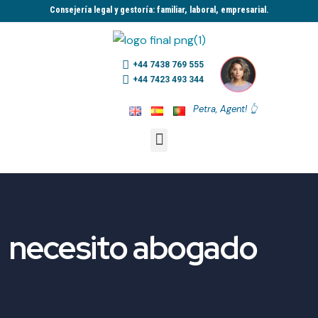
Consejería legal y gestoría: familiar, laboral, empresarial.​
+44 7438 769 555
+44 7423 493 344
Petra, Agent! 👆
necesito abogado