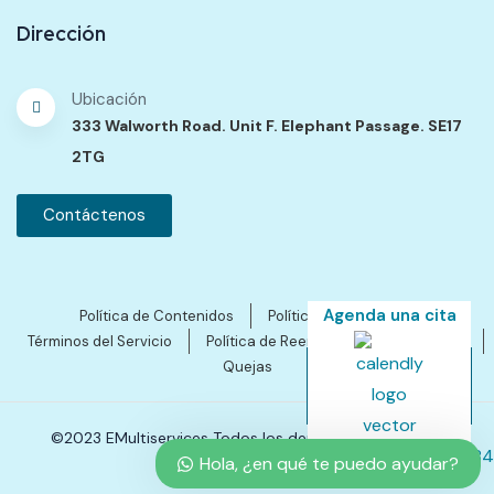
Dirección
Ubicación
333 Walworth Road. Unit F. Elephant Passage. SE17
2TG
Contáctenos
Agenda una cita
Política de Contenidos
Política de Privacidad
Términos del Servicio
Política de Reembolsos y Cancelación
Quejas
©2023 EMultiservices Todos los derechos reservados.
Hola, ¿en qué te puedo ayudar?
SEO by Ales Gutierres