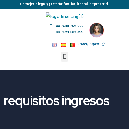
Consejería legal y gestoría: familiar, laboral, empresarial.​
+44 7438 769 555
+44 7423 493 344
Petra, Agent! 👆
requisitos ingresos