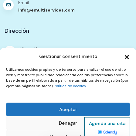
Email
info@emultiservices.com
Dirección
Ubicación
Gestionar consentimiento
333 Walworth Road. Unit F. Elephant Passage. SE17
2TG
Utilizamos cookies propias y de terceros para analizar el uso del sitio
web y mostrarte publicidad relacionada con tus preferencias sobre la
Contáctenos
base de un perfil elaborado a partir de tus hábitos de navegación (por
ejemplo, páginas visitadas)
Política de cookies.
Política de Contenidos
Política de Privacidad
Aceptar
Términos del Servicio
Política de Reembolsos y Cancelación
Quejas
Denegar
Agenda una cita