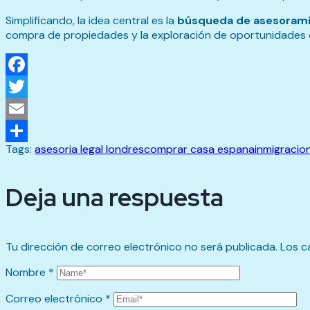
Simplificando, la idea central es la
búsqueda de asesorami
compra de propiedades y la exploración de oportunidades 
Facebook
Twitter
Email
Tags:
asesoria legal londres
comprar casa espana
inmigracio
Compartir
Deja una respuesta
Tu dirección de correo electrónico no será publicada.
Los c
Nombre
*
Correo electrónico
*