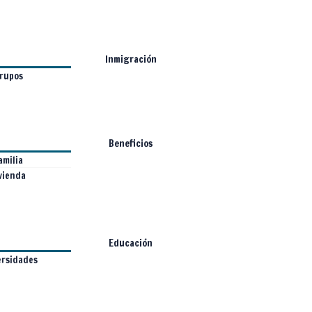
Inmigración
rupos
Beneficios
amilia
vienda
Educación
ersidades