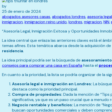
by
25 de enero de 2024
abogados asesores casas
,
abogados londres
,
asesoria legal
inmigracion
,
inmigracion reino unido
,
londres
,
migracion
,
NIN
,
“Asesoría Legal, Inmigración Exitosa y Oportunidades Inmobi
La idea central que enlaza las anteriores claves está el ámb
temas afines. Esta temática abarca desde la adquisición 
residencia
.
La idea principal podría ser la búsqueda de
asesoramiento 
consejos para comprar una casa en España
hasta el
proces
En cuanto a la prioridad, la lista se podría organizar de la s
Asesoría legal e inmigración en Londres:
La búsqued
destaca como la prioridad principal.
Compra de propiedades:
Dada la mención de “Tips 
significativa, ya que es un paso crucial que a menudo 
Negocio rentable y beneficios:
La mención de “Negoc
buscan oportunidades comerciales y deben comprender