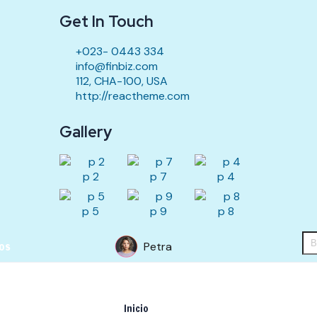
Get In Touch
+023- 0443 334
info@finbiz.com
112, CHA-100, USA
http://reactheme.com
Gallery
p 2
p 7
p 4
p 5
p 9
p 8
ios
Petra
Inicio