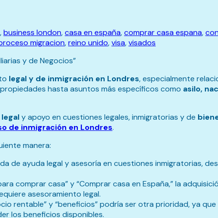
,
business london
,
casa en españa
,
comprar casa espana
,
con
proceso migracion
,
reino unido
,
visa
,
visados
liarias y de Negocios”
ito
legal y de inmigración en Londres
, especialmente rela
de propiedades hasta asuntos más específicos como
asilo, na
legal
y apoyo en cuestiones legales, inmigratorias y de
biene
o de inmigración en Londres
.
iguiente manera:
a de ayuda legal y asesoría en cuestiones inmigratorias, desd
para comprar casa” y “Comprar casa en España,” la adquisic
requiere asesoramiento legal.
io rentable” y “beneficios” podría ser otra prioridad, ya q
 los beneficios disponibles.