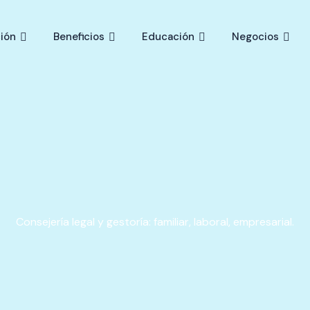
ión
Beneficios
Educación
Negocios
Consejería legal y gestoría: familiar, laboral, empresarial.​