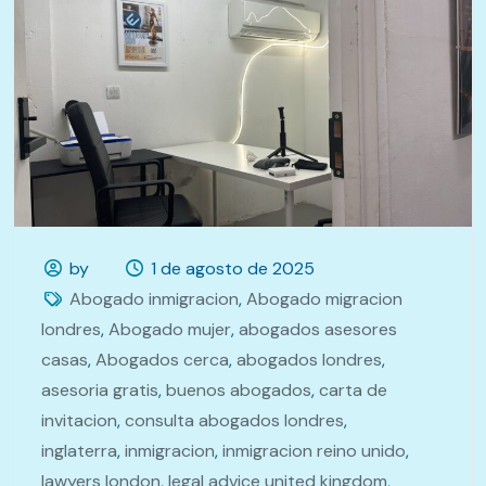
by
1 de agosto de 2025
Abogado inmigracion
,
Abogado migracion
londres
,
Abogado mujer
,
abogados asesores
casas
,
Abogados cerca
,
abogados londres
,
asesoria gratis
,
buenos abogados
,
carta de
invitacion
,
consulta abogados londres
,
inglaterra
,
inmigracion
,
inmigracion reino unido
,
lawyers london
,
legal advice united kingdom
,