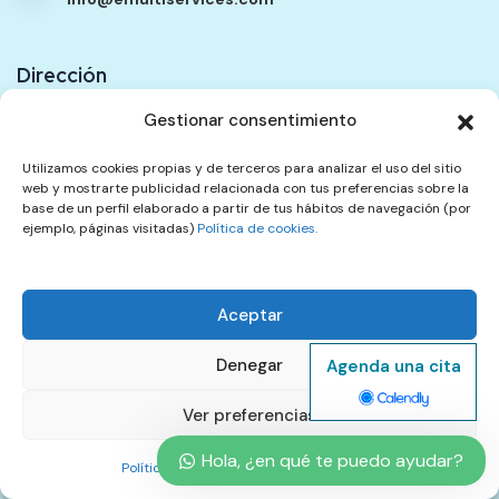
Dirección
Gestionar consentimiento
Ubicación
333 Walworth Road. Unit F. Elephant Passage. SE17
Utilizamos cookies propias y de terceros para analizar el uso del sitio
web y mostrarte publicidad relacionada con tus preferencias sobre la
2TG
base de un perfil elaborado a partir de tus hábitos de navegación (por
ejemplo, páginas visitadas)
Política de cookies.
Contáctenos
Aceptar
Política de Contenidos
Política de Privacidad
Denegar
Agenda una cita
Términos del Servicio
Política de Reembolsos y Cancelación
Quejas
Ver preferencias
Hola, ¿en qué te puedo ayudar?
Política de cookies
Política de Privacidad
©2023 EMultiservices Todos los derechos reservados.