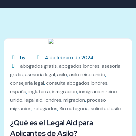
by
4 de febrero de 2024
abogados gratis
,
abogados londres
,
asesoria
gratis
,
asesoria legal
,
asilo
,
asilo reino unido
,
consejeria legal
,
consulta abogados londres
,
españa
,
inglaterra
,
inmigracion
,
inmigracion reino
unido
,
legal aid
,
londres
,
migracion
,
proceso
migracion
,
refugiados
,
Sin categoría
,
solicitud asilo
¿Qué es el Legal Aid para
Aplicantes de Asilo?