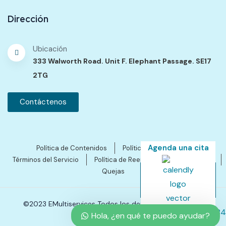
Dirección
Ubicación
333 Walworth Road. Unit F. Elephant Passage. SE17
2TG
Contáctenos
Agenda una cita
Política de Contenidos
Política de Privacidad
Términos del Servicio
Política de Reembolsos y Cancelación
Quejas
©2023 EMultiservices Todos los derechos reservados.
Hola, ¿en qué te puedo ayudar?
SEO by Ales Gutierres