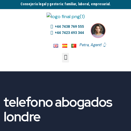
Consejería legal y gestoría: familiar, laboral, empresarial.​
+44 7438 769 555
+44 7423 493 344
Petra, Agent! 👆
telefono abogados
londre