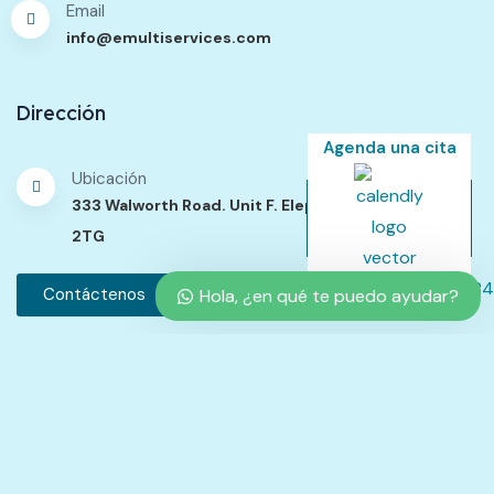
Email
info@emultiservices.com
Dirección
Agenda una cita
Ubicación
333 Walworth Road. Unit F. Elephant Passage. SE17
2TG
Contáctenos
Hola, ¿en qué te puedo ayudar?
Política de Contenidos
Política de Privacidad
Términos del Servicio
Política de Reembolsos y Cancelación
Quejas