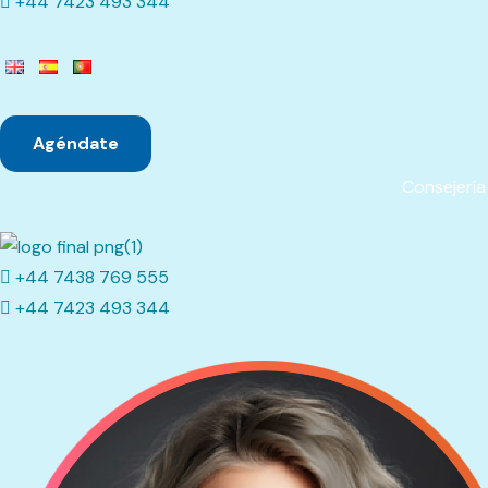
+44 7423 493 344
Agéndate
Consejería 
+44 7438 769 555
+44 7423 493 344