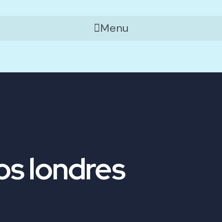
Menu
s londres