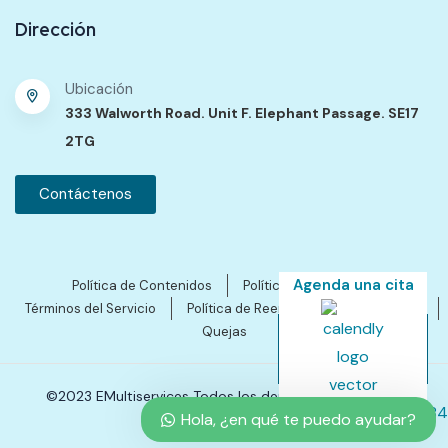
Dirección
Ubicación
333 Walworth Road. Unit F. Elephant Passage. SE17
2TG
Contáctenos
Agenda una cita
Política de Contenidos
Política de Privacidad
Términos del Servicio
Política de Reembolsos y Cancelación
Quejas
©2023 EMultiservices Todos los derechos reservados.
Hola, ¿en qué te puedo ayudar?
SEO by Ales Gutierres