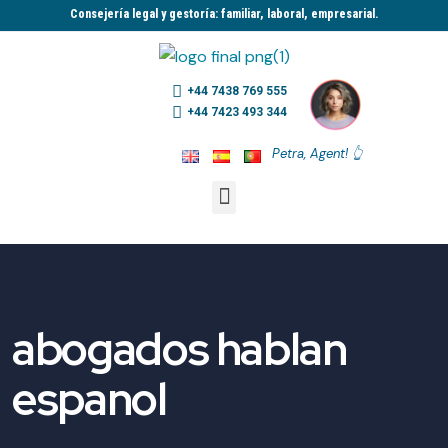
Consejería legal y gestoría: familiar, laboral, empresarial.​
+44 7438 769 555
+44 7423 493 344
Petra, Agent! 👆
abogados hablan
espanol