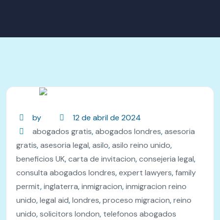
by
12 de abril de 2024
abogados gratis
,
abogados londres
,
asesoria
gratis
,
asesoria legal
,
asilo
,
asilo reino unido
,
beneficios UK
,
carta de invitacion
,
consejeria legal
,
consulta abogados londres
,
expert lawyers
,
family
permit
,
inglaterra
,
inmigracion
,
inmigracion reino
unido
,
legal aid
,
londres
,
proceso migracion
,
reino
unido
,
solicitors london
,
telefonos abogados