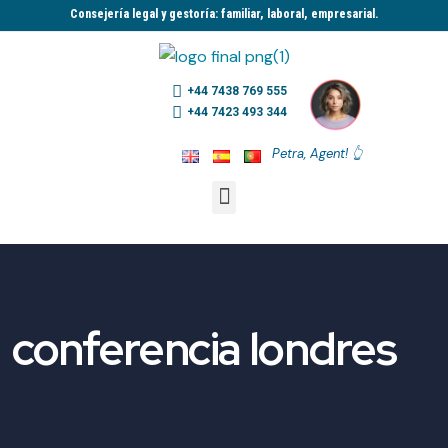
Consejería legal y gestoría: familiar, laboral, empresarial.​
+44 7438 769 555
+44 7423 493 344
Petra, Agent! 👆
conferencia londres