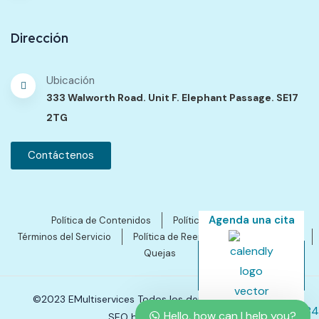
Dirección
Ubicación
333 Walworth Road. Unit F. Elephant Passage. SE17
2TG
Contáctenos
Agenda una cita
Política de Contenidos
Política de Privacidad
Términos del Servicio
Política de Reembolsos y Cancelación
Quejas
©2023 EMultiservices Todos los derechos reservados.
Hello, how can I help you?
SEO by Ales Gutierres