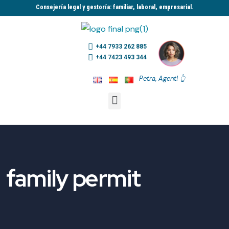
Consejería legal y gestoría: familiar, laboral, empresarial.​
+44 7933 262 885
+44 7423 493 344
Petra, Agent! 👆
family permit