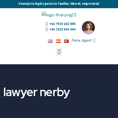
Consejería legal y gestoría: familiar, laboral, empresarial.​
+44 7933 262 885
+44 7423 493 344
Petra, Agent! 👆
lawyer nerby