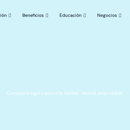
ión
Beneficios
Educación
Negocios
Consejería legal y gestoría: familiar, laboral, empresarial.​