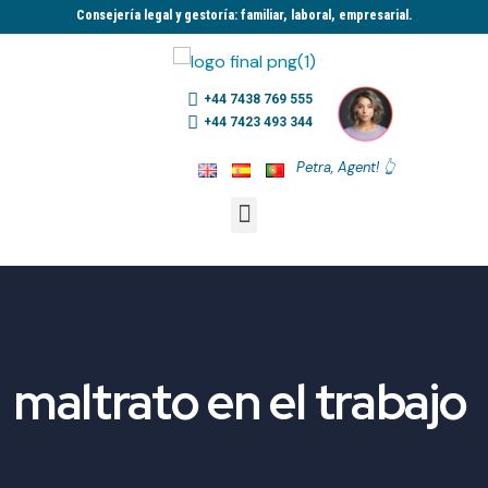
Consejería legal y gestoría: familiar, laboral, empresarial.​
+44 7438 769 555
+44 7423 493 344
Petra, Agent! 👆
maltrato en el trabajo