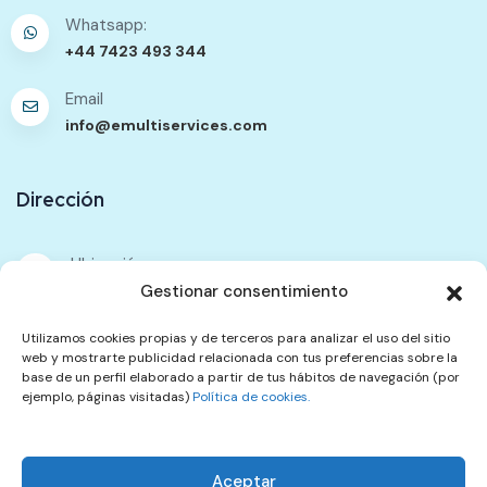
Whatsapp:
+44 7423 493 344
Email
info@emultiservices.com
Dirección
Ubicación
333 Walworth Road. Unit F. Elephant Passage. SE17
Gestionar consentimiento
2TG
Utilizamos cookies propias y de terceros para analizar el uso del sitio
web y mostrarte publicidad relacionada con tus preferencias sobre la
Contáctenos
base de un perfil elaborado a partir de tus hábitos de navegación (por
ejemplo, páginas visitadas)
Política de cookies.
Política de Contenidos
Política de Privacidad
Aceptar