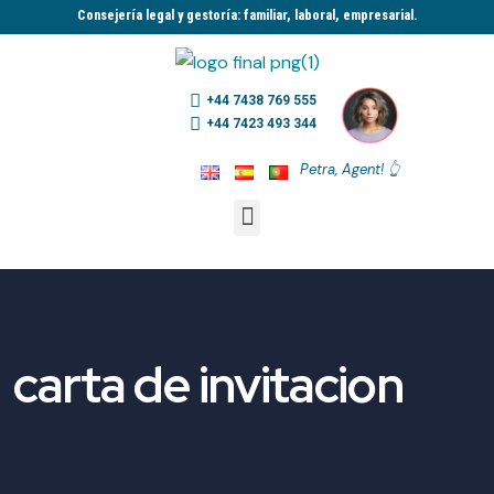
Consejería legal y gestoría: familiar, laboral, empresarial.​
+44 7438 769 555
+44 7423 493 344
Petra, Agent! 👆
carta de invitacion