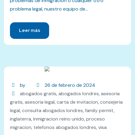
problemas de inmigración o cualquier otro
problema legal, nuestro equipo de...
Leer más
by
26 de febrero de 2024
abogados gratis
,
abogados londres
,
asesoria
gratis
,
asesoria legal
,
carta de invitacion
,
consejeria
legal
,
consulta abogados londres
,
family permit
,
inglaterra
,
inmigracion reino unido
,
proceso
migracion
,
telefonos abogados londres
,
visa