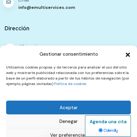
info@emultiservices.com
Dirección
Ubicación
333 Walworth Road. Unit F. Elephant Passage. SE17
Gestionar consentimiento
2TG
Utilizamos cookies propias y de terceros para analizar el uso del sitio
web y mostrarte publicidad relacionada con tus preferencias sobre la
Contáctenos
base de un perfil elaborado a partir de tus hábitos de navegación (por
ejemplo, páginas visitadas)
Política de cookies.
Política de Contenidos
Política de Privacidad
Aceptar
Términos del Servicio
Política de Reembolsos y Cancelación
Quejas
Denegar
Agenda una cita
Ver preferencias