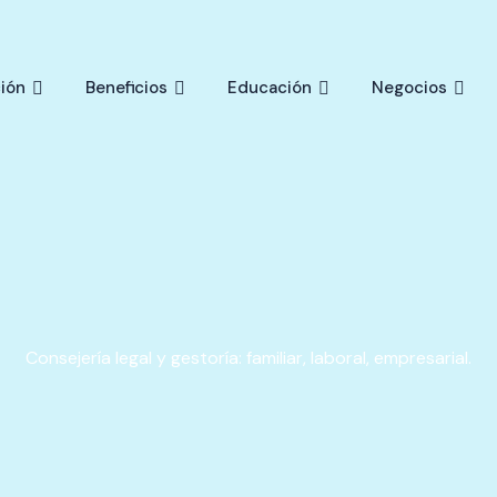
ión
Beneficios
Educación
Negocios
Consejería legal y gestoría: familiar, laboral, empresarial.​