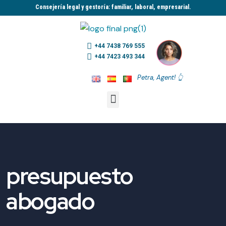
Consejería legal y gestoría: familiar, laboral, empresarial.​
+44 7438 769 555
+44 7423 493 344
Petra, Agent! 👆
presupuesto
abogado